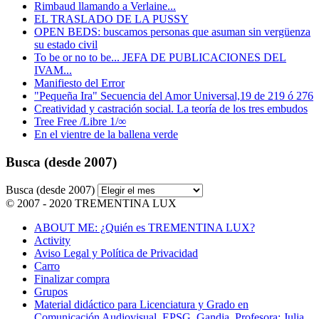
Rimbaud llamando a Verlaine...
EL TRASLADO DE LA PUSSY
OPEN BEDS: buscamos personas que asuman sin vergüenza
su estado civil
To be or no to be... JEFA DE PUBLICACIONES DEL
IVAM...
Manifiesto del Error
"Pequeña Ira" Secuencia del Amor Universal,19 de 219 ó 276
Creatividad y castración social. La teoría de los tres embudos
Tree Free /Libre 1/∞
En el vientre de la ballena verde
Busca (desde 2007)
Busca (desde 2007)
© 2007 - 2020 TREMENTINA LUX
ABOUT ME: ¿Quién es TREMENTINA LUX?
Activity
Aviso Legal y Política de Privacidad
Carro
Finalizar compra
Grupos
Material didáctico para Licenciatura y Grado en
Comunicación Audiovisual. EPSG. Gandia. Profesora: Julia