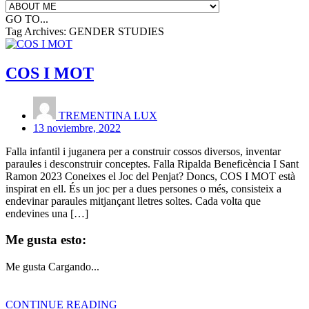
GO TO...
Tag Archives:
GENDER STUDIES
COS I MOT
TREMENTINA LUX
13 noviembre, 2022
Falla infantil i juganera per a construir cossos diversos, inventar
paraules i desconstruir conceptes. Falla Ripalda Beneficència I Sant
Ramon 2023 Coneixes el Joc del Penjat? Doncs, COS I MOT està
inspirat en ell. És un joc per a dues persones o més, consisteix a
endevinar paraules mitjançant lletres soltes. Cada volta que
endevines una […]
Me gusta esto:
Me gusta
Cargando...
CONTINUE READING