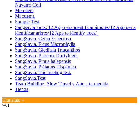
Navarro Coll
Members
Mi cuenta
Sample Test
Sangsavia tools: 12 App para identificar árboles/12 App per a
identificar arbres/12 App to identify trees/
SangSavia. Ceiba Especiosa
SangSavia. Ficus Macrophylla
SangSavia. Gleditsia Triacanthos
SangSavia. Phoenix Dactylifera
SangSavia. Pinus halepensis
SangSavia. Plátanus Hispánica
SangSavia. The treehug test.
SangSavia.Test
Team Building, Slow Travel y Arte a tu medida
Tienda
Translate »
%d