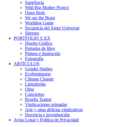
SangSavia
Wild Big Mother Project
Open Beds
We are the Beast
Worlding Game
Secuencia del Amor Universal
Sheroes
PORTFOLIO S.XX
Diseño Gráfico
Portadas de libro
Pintura e ilustración
Fotografía
ARTÍCULOS
Gender Studies
Ecofeminismo
Climate Change
Lletraferida
Obra
Conciertos
Reseña Teatral
Vindicaciones nómadas
Arte y otras delicias vindicativas
Docencia e investigación
Aviso Legal y Política de Privacidad