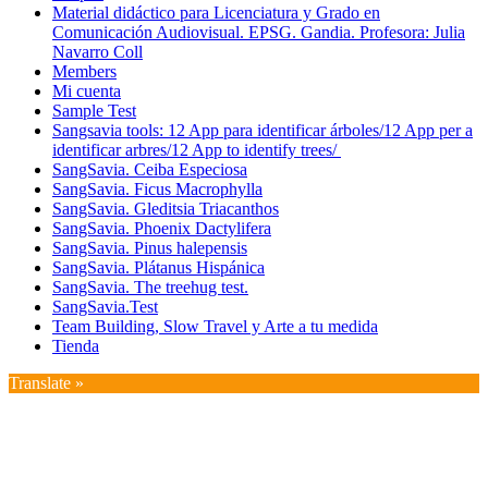
Material didáctico para Licenciatura y Grado en
Comunicación Audiovisual. EPSG. Gandia. Profesora: Julia
Navarro Coll
Members
Mi cuenta
Sample Test
Sangsavia tools: 12 App para identificar árboles/12 App per a
identificar arbres/12 App to identify trees/
SangSavia. Ceiba Especiosa
SangSavia. Ficus Macrophylla
SangSavia. Gleditsia Triacanthos
SangSavia. Phoenix Dactylifera
SangSavia. Pinus halepensis
SangSavia. Plátanus Hispánica
SangSavia. The treehug test.
SangSavia.Test
Team Building, Slow Travel y Arte a tu medida
Tienda
Translate »