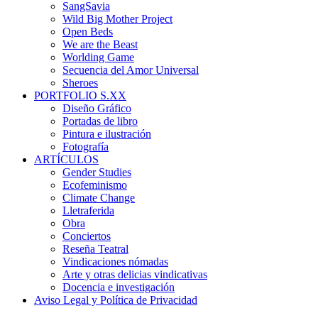
SangSavia
Wild Big Mother Project
Open Beds
We are the Beast
Worlding Game
Secuencia del Amor Universal
Sheroes
PORTFOLIO S.XX
Diseño Gráfico
Portadas de libro
Pintura e ilustración
Fotografía
ARTÍCULOS
Gender Studies
Ecofeminismo
Climate Change
Lletraferida
Obra
Conciertos
Reseña Teatral
Vindicaciones nómadas
Arte y otras delicias vindicativas
Docencia e investigación
Aviso Legal y Política de Privacidad