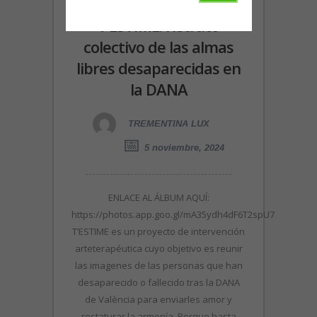
T’ESTIME. Retrato
colectivo de las almas
libres desaparecidas en
la DANA
TREMENTINA LUX
5 noviembre, 2024
ENLACE AL ÁLBUM AQUÍ:
https://photos.app.goo.gl/mA35ydh4dF6T2spU7
T’ESTIME es un proyecto de intervención
arteterapéutica cuyo objetivo es reunir
las imagenes de las personas que han
desaparecido o fallecido tras la DANA
de València para enviarles amor y
restaturar la armonía. Porque hasta