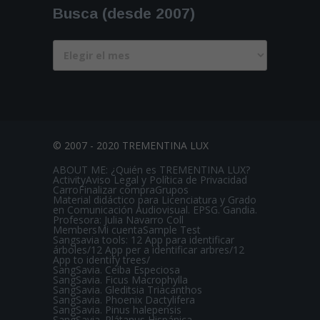
Busca (desde 2007)
Busca
(desde
2007)
© 2007 - 2020 TREMENTINA LUX
ABOUT ME: ¿Quién es TREMENTINA LUX?
Activity
Aviso Legal y Política de Privacidad
Carro
Finalizar compra
Grupos
Material didáctico para Licenciatura y Grado
en Comunicación Audiovisual. EPSG. Gandia.
Profesora: Julia Navarro Coll
Members
Mi cuenta
Sample Test
Sangsavia tools: 12 App para identificar
árboles/12 App per a identificar arbres/12
App to identify trees/
SangSavia. Ceiba Especiosa
SangSavia. Ficus Macrophylla
SangSavia. Gleditsia Triacanthos
SangSavia. Phoenix Dactylifera
SangSavia. Pinus halepensis
SangSavia. Plátanus Hispánica