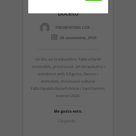
Un lloc en la Tribusfera.
Boceto
TREMENTINA LUX
26 noviembre, 2019
Un lloc en la tribusfera. Falla infantil
sostenible, processual, art-terapèutica i
xamànica amb 6 figures, llavors i
animalets. Associació cultural:
Falla Ripalda Beneficència i Sant Ramon,
exercici 2020.
Me gusta esto:
Cargando...