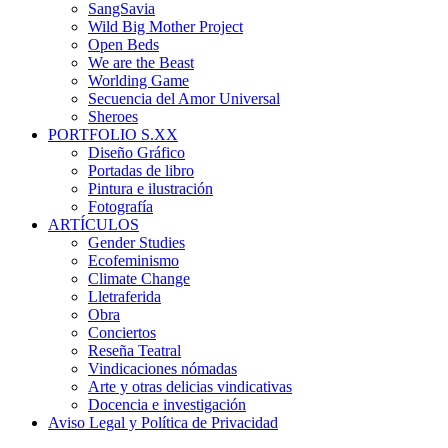
SangSavia
Wild Big Mother Project
Open Beds
We are the Beast
Worlding Game
Secuencia del Amor Universal
Sheroes
PORTFOLIO S.XX
Diseño Gráfico
Portadas de libro
Pintura e ilustración
Fotografía
ARTÍCULOS
Gender Studies
Ecofeminismo
Climate Change
Lletraferida
Obra
Conciertos
Reseña Teatral
Vindicaciones nómadas
Arte y otras delicias vindicativas
Docencia e investigación
Aviso Legal y Política de Privacidad