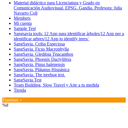
Material didáctico para Licenciatura y Grado en
Comunicación Audiovisual. EPSG. Gandia. Profesora: Julia
Navarro Coll
Members
Mi cuenta
Sample Test
Sangsavia tools: 12 App para identificar árboles/12 App per a
identificar arbres/12 App to identify trees/
SangSavia. Ceiba Especiosa
SangSavia. Ficus Macrophylla
SangSavia. Gleditsia Triacanthos
SangSavia. Phoenix Dactylifera
SangSavia. Pinus halepensis
SangSavia. Plátanus Hispánica
SangSavia. The treehug test.
SangSavia.Test
Team Building, Slow Travel y Arte a tu medida
Tienda
Translate »
%d