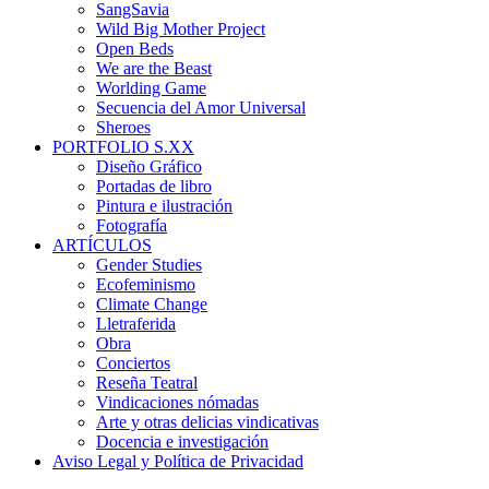
SangSavia
Wild Big Mother Project
Open Beds
We are the Beast
Worlding Game
Secuencia del Amor Universal
Sheroes
PORTFOLIO S.XX
Diseño Gráfico
Portadas de libro
Pintura e ilustración
Fotografía
ARTÍCULOS
Gender Studies
Ecofeminismo
Climate Change
Lletraferida
Obra
Conciertos
Reseña Teatral
Vindicaciones nómadas
Arte y otras delicias vindicativas
Docencia e investigación
Aviso Legal y Política de Privacidad