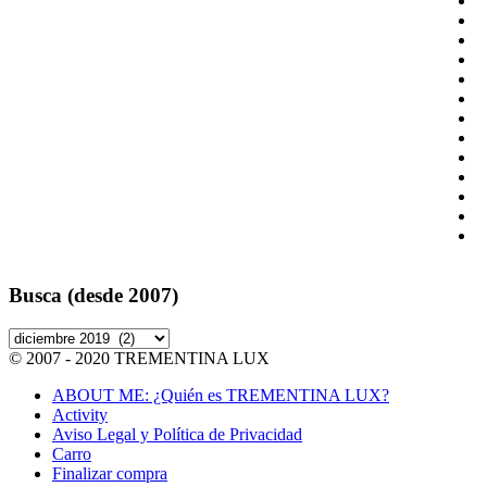
Busca (desde 2007)
Busca
(desde
© 2007 - 2020 TREMENTINA LUX
2007)
ABOUT ME: ¿Quién es TREMENTINA LUX?
Activity
Aviso Legal y Política de Privacidad
Carro
Finalizar compra