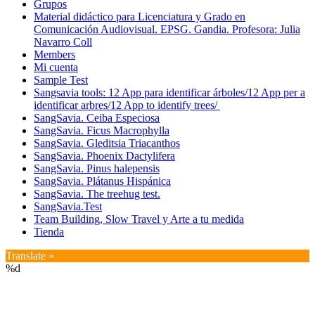
Grupos
Material didáctico para Licenciatura y Grado en
Comunicación Audiovisual. EPSG. Gandia. Profesora: Julia
Navarro Coll
Members
Mi cuenta
Sample Test
Sangsavia tools: 12 App para identificar árboles/12 App per a
identificar arbres/12 App to identify trees/
SangSavia. Ceiba Especiosa
SangSavia. Ficus Macrophylla
SangSavia. Gleditsia Triacanthos
SangSavia. Phoenix Dactylifera
SangSavia. Pinus halepensis
SangSavia. Plátanus Hispánica
SangSavia. The treehug test.
SangSavia.Test
Team Building, Slow Travel y Arte a tu medida
Tienda
Translate »
%d