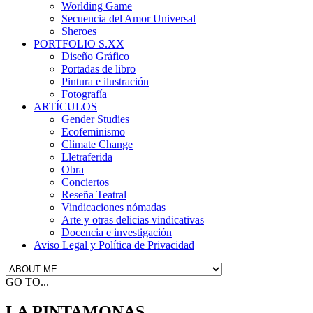
Worlding Game
Secuencia del Amor Universal
Sheroes
PORTFOLIO S.XX
Diseño Gráfico
Portadas de libro
Pintura e ilustración
Fotografía
ARTÍCULOS
Gender Studies
Ecofeminismo
Climate Change
Lletraferida
Obra
Conciertos
Reseña Teatral
Vindicaciones nómadas
Arte y otras delicias vindicativas
Docencia e investigación
Aviso Legal y Política de Privacidad
GO TO...
LA PINTAMONAS