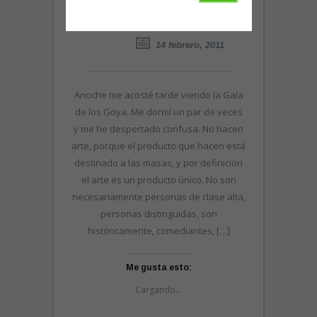
TREMENTINA LUX
14 febrero, 2011
Anoche me acosté tarde viendo la Gala
de los Goya. Me dormí un par de veces
y me he despertado confusa. No hacen
arte, porque el producto que hacen está
destinado a las masas, y por definición
el arte es un producto único. No son
necesariamente personas de clase alta,
personas distinguidas, son
históricamente, comediantes, […]
Me gusta esto:
Cargando...