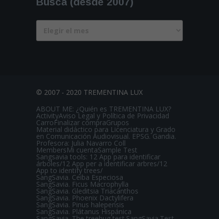
Busca (desde 2007)
Busca
(desde
2007)
© 2007 - 2020 TREMENTINA LUX
ABOUT ME: ¿Quién es TREMENTINA LUX?
Activity
Aviso Legal y Política de Privacidad
Carro
Finalizar compra
Grupos
Material didáctico para Licenciatura y Grado
en Comunicación Audiovisual. EPSG. Gandia.
Profesora: Julia Navarro Coll
Members
Mi cuenta
Sample Test
Sangsavia tools: 12 App para identificar
árboles/12 App per a identificar arbres/12
App to identify trees/
SangSavia. Ceiba Especiosa
SangSavia. Ficus Macrophylla
SangSavia. Gleditsia Triacanthos
SangSavia. Phoenix Dactylifera
SangSavia. Pinus halepensis
SangSavia. Plátanus Hispánica
SangSavia. The treehug test.
SangSavia.Test