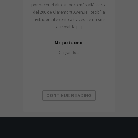
por hacer el alto un poco más allá, cerca
del 200 de Claremont Avenue. Recibí la
invitación al evento a través de un sms
al movil: la […]
Me gusta esto:
Cargando...
CONTINUE READING