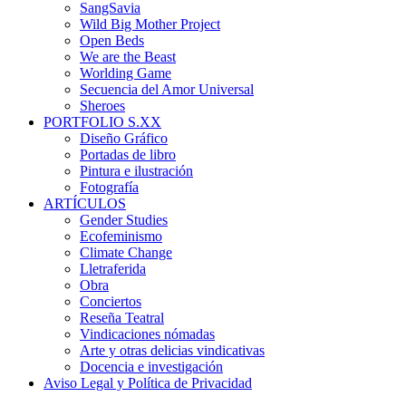
SangSavia
Wild Big Mother Project
Open Beds
We are the Beast
Worlding Game
Secuencia del Amor Universal
Sheroes
PORTFOLIO S.XX
Diseño Gráfico
Portadas de libro
Pintura e ilustración
Fotografía
ARTÍCULOS
Gender Studies
Ecofeminismo
Climate Change
Lletraferida
Obra
Conciertos
Reseña Teatral
Vindicaciones nómadas
Arte y otras delicias vindicativas
Docencia e investigación
Aviso Legal y Política de Privacidad