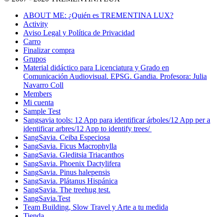
ABOUT ME: ¿Quién es TREMENTINA LUX?
Activity
Aviso Legal y Política de Privacidad
Carro
Finalizar compra
Grupos
Material didáctico para Licenciatura y Grado en
Comunicación Audiovisual. EPSG. Gandia. Profesora: Julia
Navarro Coll
Members
Mi cuenta
Sample Test
Sangsavia tools: 12 App para identificar árboles/12 App per a
identificar arbres/12 App to identify trees/
SangSavia. Ceiba Especiosa
SangSavia. Ficus Macrophylla
SangSavia. Gleditsia Triacanthos
SangSavia. Phoenix Dactylifera
SangSavia. Pinus halepensis
SangSavia. Plátanus Hispánica
SangSavia. The treehug test.
SangSavia.Test
Team Building, Slow Travel y Arte a tu medida
Tienda