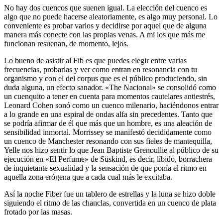
No hay dos cuencos que suenen igual. La elección del cuenco es
algo que no puede hacerse aleatoriamente, es algo muy personal. Lo
conveniente es probar varios y decidirse por aquel que de alguna
manera más conecte con las propias venas. A mi los que más me
funcionan resuenan, de momento, lejos.
Lo bueno de asistir al Fib es que puedes elegir entre varias
frecuencias, probarlas y ver como entran en resonancia con tu
organismo y con el del corpus que es el público produciendo, sin
duda alguna, un efecto sanador. «The Nacional» se consolidó como
un cuenquito a tener en cuenta para momentos cautelares antiestrés,
Leonard Cohen sonó como un cuenco milenario, haciéndonos entrar
a lo grande en una espiral de ondas alfa sin precedentes. Tanto que
se podría afirmar de él que más que un hombre, es una aleación de
sensibilidad inmortal. Morrissey se manifestó decididamente como
un cuenco de Manchester resonando con sus fieles de mantequilla,
Yelle nos hizo sentir lo que Jean Baptiste Grenoullie al público de su
ejecución en «El Perfume» de Süskind, es decir, líbido, borrachera
de inquietante sexualidad y la sensación de que ponía el ritmo en
aquella zona erógena que a cada cual más le excitaba.
Así la noche Fiber fue un tablero de estrellas y la luna se hizo doble
siguiendo el ritmo de las chanclas, convertida en un cuenco de plata
frotado por las masas.