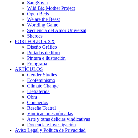
SangSavia
Wild Big Mother Project
Open Beds
We are the Beast
Worlding Game
Secuencia del Amor Universal
Sheroes
PORTFOLIO S.XX
Diseño Gráfico
Portadas de libro
Pintura e ilustración
Fotografía
ARTÍCULOS
Gender Studies
Ecofeminismo
Climate Change
Lletraferida
Obra
Conciertos
Reseña Teatral
Vindicaciones nómadas
Arte y otras delicias vindicativas
Docencia e investigación
Aviso Legal y Política de Privacidad