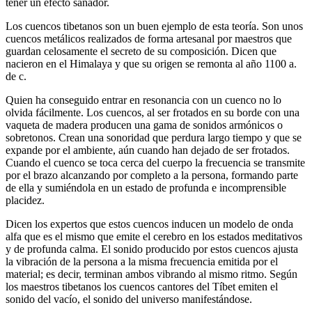
tener un efecto sanador.
Los cuencos tibetanos son un buen ejemplo de esta teoría. Son unos
cuencos metálicos realizados de forma artesanal por maestros que
guardan celosamente el secreto de su composición. Dicen que
nacieron en el Himalaya y que su origen se remonta al año 1100 a.
de c.
Quien ha conseguido entrar en resonancia con un cuenco no lo
olvida fácilmente. Los cuencos, al ser frotados en su borde con una
vaqueta de madera producen una gama de sonidos armónicos o
sobretonos. Crean una sonoridad que perdura largo tiempo y que se
expande por el ambiente, aún cuando han dejado de ser frotados.
Cuando el cuenco se toca cerca del cuerpo la frecuencia se transmite
por el brazo alcanzando por completo a la persona, formando parte
de ella y sumiéndola en un estado de profunda e incomprensible
placidez.
Dicen los expertos que estos cuencos inducen un modelo de onda
alfa que es el mismo que emite el cerebro en los estados meditativos
y de profunda calma. El sonido producido por estos cuencos ajusta
la vibración de la persona a la misma frecuencia emitida por el
material; es decir, terminan ambos vibrando al mismo ritmo. Según
los maestros tibetanos los cuencos cantores del Tíbet emiten el
sonido del vacío, el sonido del universo manifestándose.