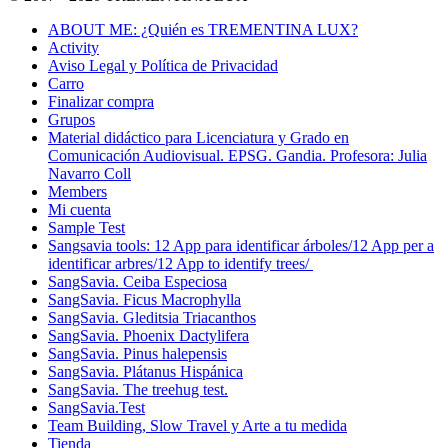
ABOUT ME: ¿Quién es TREMENTINA LUX?
Activity
Aviso Legal y Política de Privacidad
Carro
Finalizar compra
Grupos
Material didáctico para Licenciatura y Grado en
Comunicación Audiovisual. EPSG. Gandia. Profesora: Julia
Navarro Coll
Members
Mi cuenta
Sample Test
Sangsavia tools: 12 App para identificar árboles/12 App per a
identificar arbres/12 App to identify trees/
SangSavia. Ceiba Especiosa
SangSavia. Ficus Macrophylla
SangSavia. Gleditsia Triacanthos
SangSavia. Phoenix Dactylifera
SangSavia. Pinus halepensis
SangSavia. Plátanus Hispánica
SangSavia. The treehug test.
SangSavia.Test
Team Building, Slow Travel y Arte a tu medida
Tienda