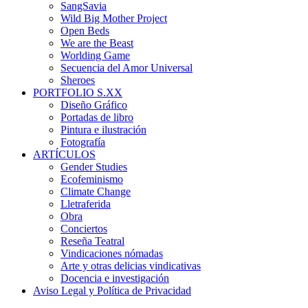
SangSavia
Wild Big Mother Project
Open Beds
We are the Beast
Worlding Game
Secuencia del Amor Universal
Sheroes
PORTFOLIO S.XX
Diseño Gráfico
Portadas de libro
Pintura e ilustración
Fotografía
ARTÍCULOS
Gender Studies
Ecofeminismo
Climate Change
Lletraferida
Obra
Conciertos
Reseña Teatral
Vindicaciones nómadas
Arte y otras delicias vindicativas
Docencia e investigación
Aviso Legal y Política de Privacidad