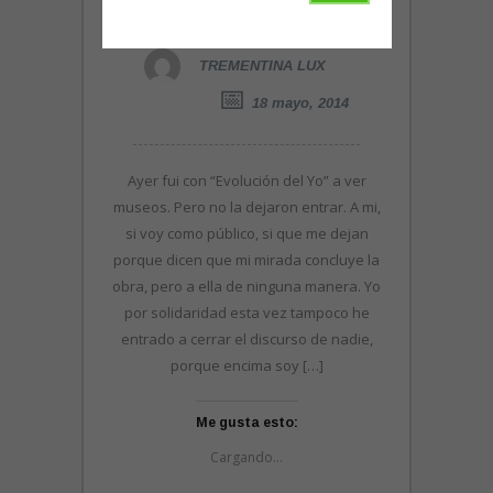
hashtag
TREMENTINA LUX
18 mayo, 2014
Ayer fui con “Evolución del Yo” a ver
museos. Pero no la dejaron entrar. A mi,
si voy como público, si que me dejan
porque dicen que mi mirada concluye la
obra, pero a ella de ninguna manera. Yo
por solidaridad esta vez tampoco he
entrado a cerrar el discurso de nadie,
porque encima soy […]
Me gusta esto:
Cargando...