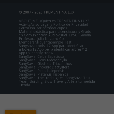
© 2007 - 2020 TREMENTINA LUX
ABOUT ME: ¿Quién es TREMENTINA LUX?
Activity
Aviso Legal y Política de Privacidad
Carro
Finalizar compra
Grupos
Material didáctico para Licenciatura y Grado
en Comunicación Audiovisual. EPSG. Gandia.
Profesora: Julia Navarro Coll
Members
Mi cuenta
Sample Test
Sangsavia tools: 12 App para identificar
árboles/12 App per a identificar arbres/12
App to identify trees/
SangSavia. Ceiba Especiosa
SangSavia. Ficus Macrophylla
SangSavia. Gleditsia Triacanthos
SangSavia. Phoenix Dactylifera
SangSavia. Pinus halepensis
SangSavia. Plátanus Hispánica
SangSavia. The treehug test.
SangSavia.Test
Team Building, Slow Travel y Arte a tu medida
Tienda