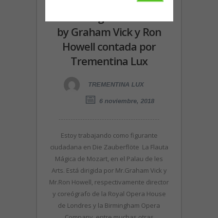
Una historia sobre la
Flauta Mágica de Mozart
by Graham Vick y Ron
Howell contada por
Trementina Lux
TREMENTINA LUX
6 noviembre, 2018
Estoy trabajando como figurante
ciudadana en Die Zauberflöte La Flauta
Mágica de Mozart, en el Palau de les
Arts. Está dirigida por Mr.Graham Vick y
Mr.Ron Howell, respectivamente director
y coreógrafo de la Royal Opera House
de Londres y la Birmingham Opera
Company, entre muchas otras