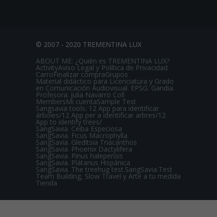
2007)
© 2007 - 2020 TREMENTINA LUX
ABOUT ME: ¿Quién es TREMENTINA LUX?
Activity
Aviso Legal y Política de Privacidad
Carro
Finalizar compra
Grupos
Material didáctico para Licenciatura y Grado
en Comunicación Audiovisual. EPSG. Gandia.
Profesora: Julia Navarro Coll
Members
Mi cuenta
Sample Test
Sangsavia tools: 12 App para identificar
árboles/12 App per a identificar arbres/12
App to identify trees/
SangSavia. Ceiba Especiosa
SangSavia. Ficus Macrophylla
SangSavia. Gleditsia Triacanthos
SangSavia. Phoenix Dactylifera
SangSavia. Pinus halepensis
SangSavia. Plátanus Hispánica
SangSavia. The treehug test.
SangSavia.Test
Team Building, Slow Travel y Arte a tu medida
Tienda