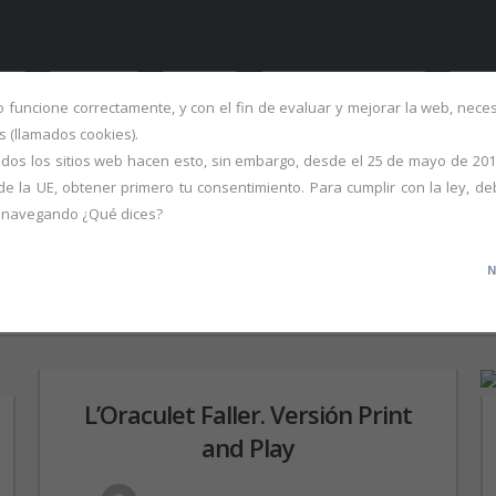
ME
FALLAS
OBRA
PORTFOLIO S.XX
ART
io funcione correctamente, y con el fin de evaluar y mejorar la web, nec
 (llamados cookies).
dos los sitios web hacen esto, sin embargo, desde el 25 de mayo de 201
de la UE, obtener primero tu consentimiento. Para cumplir con la ley, de
r navegando ¿Qué dices?
N
L’Oraculet Faller. Versión Print
and Play