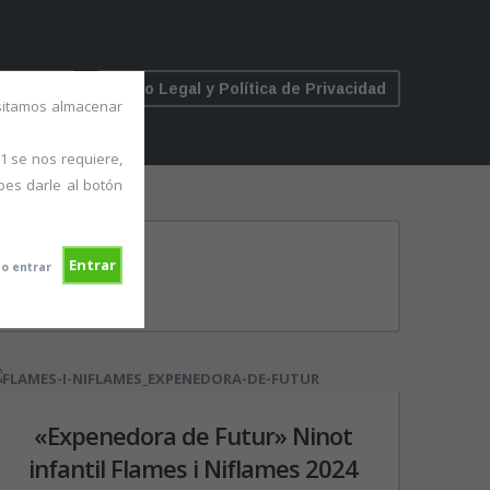
ÍCULOS
Aviso Legal y Política de Privacidad
esitamos almacenar
1 se nos requiere,
bes darle al botón
Entrar
o entrar
«Expenedora de Futur» Ninot
infantil Flames i Niflames 2024