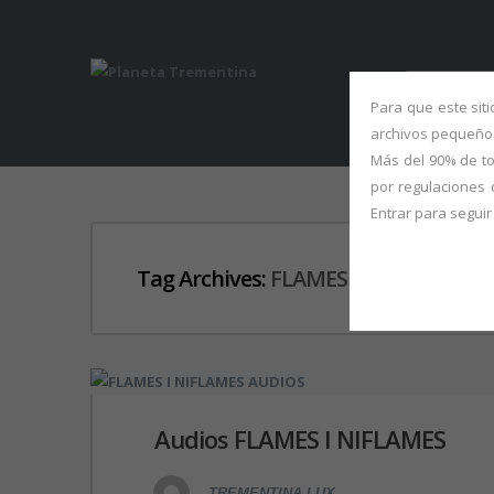
ABOUT 
Para que este sit
archivos pequeños
Más del 90% de to
por regulaciones 
Entrar para segui
Tag Archives:
FLAMESINIFLAMES
Audios FLAMES I NIFLAMES
TREMENTINA LUX