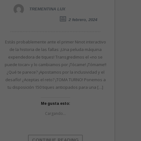
TREMENTINA LUX
2 febrero, 2024
Estás probablemente ante el primer Ninot interactivo
de la historia de las fallas: ¡Una peluda máquina
expendedora de tiques! Transgredimos el «no se
puede tocar» y lo cambiamos por ¡Tócame! ¡Tómame!!
¿Qué te parece? ¡Apostamos por la inclusividad y el
desafío! ¿Aceptas el reto? ¡TOMA TURNO! Ponemos a
tu disposición 150 tiques anticipados para una […]
Me gusta esto:
Cargando...
CONTINUE READING