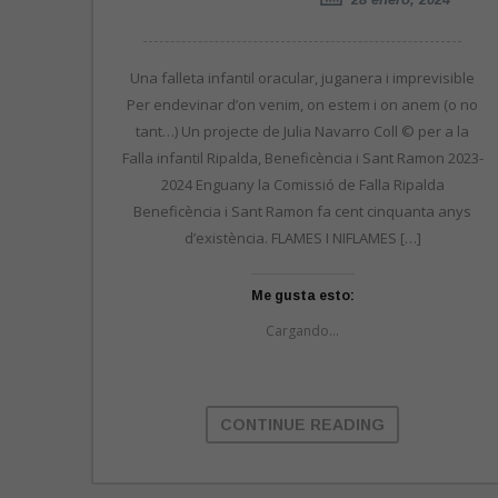
Una falleta infantil oracular, juganera i imprevisible
Per endevinar d’on venim, on estem i on anem (o no
tant…) Un projecte de Julia Navarro Coll © per a la
Falla infantil Ripalda, Beneficència i Sant Ramon 2023-
2024 Enguany la Comissió de Falla Ripalda
Beneficència i Sant Ramon fa cent cinquanta anys
d’existència. FLAMES I NIFLAMES […]
Me gusta esto:
Cargando...
CONTINUE READING