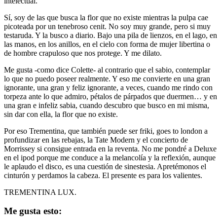
intelectual.
Sí, soy de las que busca la flor que no existe mientras la pulpa cae
picoteada por un tenebroso cenit. No soy muy grande, pero si muy
testaruda. Y la busco a diario. Bajo una pila de lienzos, en el lago, en
las manos, en los anillos, en el cielo con forma de mujer libertina o
de hombre crapuloso que nos protege. Y me dilato.
Me gusta -como dice Colette- al contrario que el sabio, contemplar
lo que no puedo poseer realmente. Y eso me convierte en una gran
ignorante, una gran y feliz ignorante, a veces, cuando me rindo con
torpeza ante lo que admiro, pétalos de párpados que duermen… y en
una gran e infeliz sabia, cuando descubro que busco en mi misma,
sin dar con ella, la flor que no existe.
Por eso Trementina, que también puede ser friki, goes to london a
profundizar en las rebajas, la Tate Modern y el concierto de
Morrissey si consigue entrada en la reventa. No me pondré a Deluxe
en el ipod porque me conduce a la melancolía y la reflexión, aunque
le aplaudo el disco, es una cuestión de sinestesia. Apretémonos el
cinturón y perdamos la cabeza. El presente es para los valientes.
TREMENTINA LUX.
Me gusta esto: