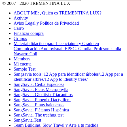
© 2007 - 2020 TREMENTINA LUX
ABOUT ME: ¿Quién es TREMENTINA LUX?
Activity
Aviso Legal y Política de Privacidad
Carro
Finalizar compra
Grupos
Material didáctico para Licenciatura y Grado en
Comunicación Audiovisual. EPSG. Gandia. Profesora: Julia
Navarro Coll
Members
Mi cuenta
Sample Test
Sangsavia tools: 12 App para identificar árboles/12 App per a
identificar arbres/12 App to identify trees/
SangSavia. Ceiba Especiosa
SangSavia. Ficus Macrophylla
SangSavia. Gleditsia Triacanthos
SangSavia. Phoenix Dactylifera
SangSavia. Pinus halepensis
SangSavia. Plátanus Hispánica
SangSavia. The treehug test.
SangSavia.Test
Team Building, Slow Travel y Arte a tu medida