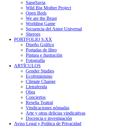
SangSavia
Wild Big Mother Project
Open Beds
We are the Beast
Worlding Game
Secuencia del Amor Universal
Sheroes
PORTFOLIO S.XX
Diseño Gráfico
Portadas de libro
Pintura e ilustración
Fotografía
ARTÍCULOS
Gender Studies
Ecofeminismo
Climate Change
Lletraferida
Obra
Conciertos
Reseña Teatral
Vindicaciones nómadas
Arte y otras delicias vindicativas
Docencia e investigación
Aviso Legal y Política de Privacidad