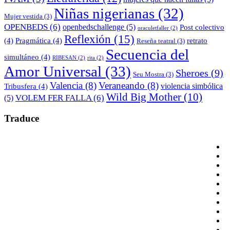
Niñas nigerianas
(32)
Mujer vestida
(3)
OPENBEDS
(6)
openbedschallenge
(5)
Post colectivo
oraculetfaller
(2)
Reflexión
(15)
(4)
Pragmática
(4)
retrato
Reseña teatral
(3)
Secuencia del
simultáneo
(4)
RIBESAN
(2)
rita
(2)
Amor Universal
(33)
Sheroes
(9)
Seu Mostra
(3)
Valencia
(8)
Veraneando
(8)
violencia simbólica
Tribusfera
(4)
Wild Big Mother
(10)
VOLEM FER FALLA
(6)
(5)
Traduce