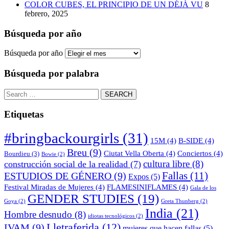
COLOR CUBES, EL PRINCIPIO DE UN DÉJÀ VU
8
febrero, 2025
Búsqueda por año
Búsqueda por año
Búsqueda por palabra
Etiquetas
#bringbackourgirls
(31)
15M
(4)
B-SIDE
(4)
Breu
(9)
Ciutat Vella Oberta
(4)
Conciertos
(4)
Bourdieu
(3)
Bowie
(2)
cultura libre
(8)
construcción social de la realidad
(7)
Fallas
(11)
ESTUDIOS DE GÉNERO
(9)
Expos
(5)
Festival Miradas de Mujeres
(4)
FLAMESINIFLAMES
(4)
Gala de los
GENDER STUDIES
(19)
Goya
(2)
Greta Thunberg
(2)
India
(21)
Hombre desnudo
(8)
idiotas tecnológicos
(2)
Lletraferida
(12)
IVAM
(9)
mujeres que hacen fallas
(5)