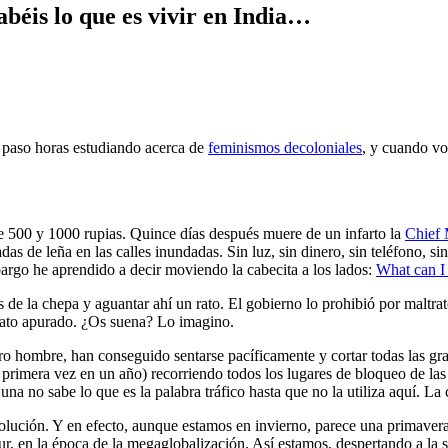
sabéis lo que es vivir en India…
y, paso horas estudiando acerca de
feminismos decoloniales
, y cuando vo
de 500 y 1000 rupias. Quince días después muere de un infarto la
Chief 
das de leña en las calles inundadas. Sin luz, sin dinero, sin teléfono, si
argo he aprendido a decir moviendo la cabecita a los lados:
What can I
s de la chepa y aguantar ahí un rato. El gobierno lo prohibió por maltr
 rato apurado. ¿Os suena? Lo imagino.
ro hombre, han conseguido sentarse pacíficamente y cortar todas las gra
or primera vez en un año) recorriendo todos los lugares de bloqueo de las
na no sabe lo que es la palabra tráfico hasta que no la utiliza aquí. La
volución. Y en efecto, aunque estamos en invierno, parece una primavera
 sur, en la época de la megaglobalización. Así estamos, despertando a la 