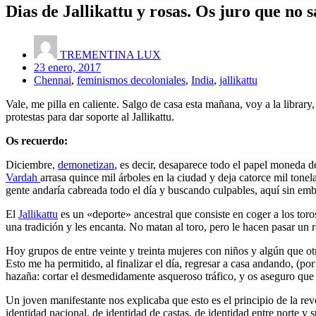
Dias de Jallikattu y rosas. Os juro que no 
TREMENTINA LUX
23 enero, 2017
Chennai
,
feminismos decoloniales
,
India
,
jallikattu
Vale, me pilla en caliente. Salgo de casa esta mañana, voy a la librar
protestas para dar soporte al Jallikattu.
Os recuerdo:
Diciembre,
demonetizan
, es decir, desaparece todo el papel moneda 
Vardah
arrasa quince mil árboles en la ciudad y deja catorce mil tonela
gente andaría cabreada todo el día y buscando culpables, aquí sin emb
El
Jallikattu
es un «deporte» ancestral que consiste en coger a los toro
una tradición y les encanta. No matan al toro, pero le hacen pasar un
Hoy grupos de entre veinte y treinta mujeres con niños y algún que ot
Esto me ha permitido, al finalizar el día, regresar a casa andando, (p
hazaña: cortar el desmedidamente asqueroso tráfico, y os aseguro que u
Un joven manifestante nos explicaba que esto es el principio de la re
identidad nacional, de identidad de castas, de identidad entre norte y