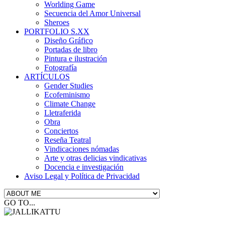
Worlding Game
Secuencia del Amor Universal
Sheroes
PORTFOLIO S.XX
Diseño Gráfico
Portadas de libro
Pintura e ilustración
Fotografía
ARTÍCULOS
Gender Studies
Ecofeminismo
Climate Change
Lletraferida
Obra
Conciertos
Reseña Teatral
Vindicaciones nómadas
Arte y otras delicias vindicativas
Docencia e investigación
Aviso Legal y Política de Privacidad
GO TO...