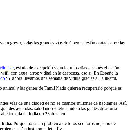
y a regresar, todas las grandes vías de Chennai están cortadas por las
Minister
, estado de excepción y duelo, unos días después el ciclón
n wifi, con agua, arroz y dhal en la despensa, eso sí. En España la
 do
? Y ahora llevamos una semana de vidilla gracias al Jallikattu.
ato animal y las gentes de Tamil Nadu quieren recuperarlo porque es
ndes vías de una ciudad de no-se-cuantos millones de habitantes. Así.
 grandes avenidas, saludando y felicitando a las gentes de aquí su
 calle tomada en India un 23 de enero.
 India. Porque no es un problema de toros sí o toros no, sino de
serpiente… I’m just gonna let it fly…