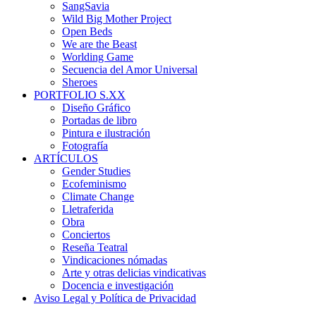
SangSavia
Wild Big Mother Project
Open Beds
We are the Beast
Worlding Game
Secuencia del Amor Universal
Sheroes
PORTFOLIO S.XX
Diseño Gráfico
Portadas de libro
Pintura e ilustración
Fotografía
ARTÍCULOS
Gender Studies
Ecofeminismo
Climate Change
Lletraferida
Obra
Conciertos
Reseña Teatral
Vindicaciones nómadas
Arte y otras delicias vindicativas
Docencia e investigación
Aviso Legal y Política de Privacidad