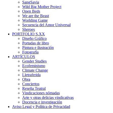
SangSavia
Wild Big Mother Project
Open Beds
We are the Beast
Worlding Game
Secuencia del Amor Universal
Sheroes
PORTFOLIO S.XX
Diseño Gráfico
Portadas de libro
Pintura e ilustración
Fotografía
ARTÍCULOS
Gender Studies
Ecofeminismo
Climate Change
Lletraferida
Obra
Conciertos
Reseña Teatral
Vindicaciones nómadas
Arte y otras delicias vindicativas
Docencia e investigación
Aviso Legal y Política de Privacidad