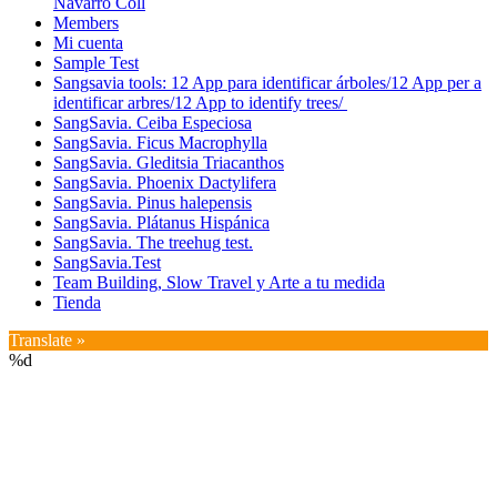
Navarro Coll
Members
Mi cuenta
Sample Test
Sangsavia tools: 12 App para identificar árboles/12 App per a
identificar arbres/12 App to identify trees/
SangSavia. Ceiba Especiosa
SangSavia. Ficus Macrophylla
SangSavia. Gleditsia Triacanthos
SangSavia. Phoenix Dactylifera
SangSavia. Pinus halepensis
SangSavia. Plátanus Hispánica
SangSavia. The treehug test.
SangSavia.Test
Team Building, Slow Travel y Arte a tu medida
Tienda
Translate »
%d