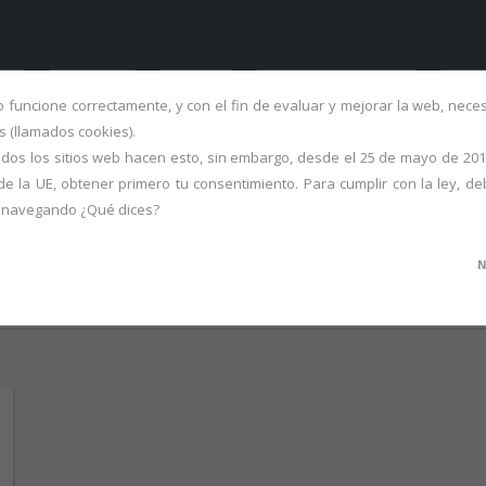
ME
FALLAS
OBRA
PORTFOLIO S.XX
ART
io funcione correctamente, y con el fin de evaluar y mejorar la web, nec
 (llamados cookies).
dos los sitios web hacen esto, sin embargo, desde el 25 de mayo de 201
de la UE, obtener primero tu consentimiento. Para cumplir con la ley, de
r navegando ¿Qué dices?
N