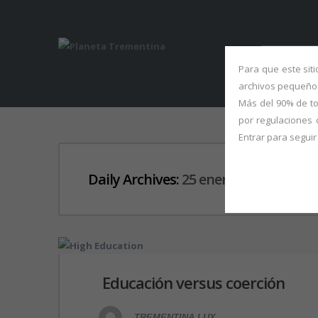
ABOUT 
Para que este sit
archivos pequeños
Más del 90% de to
por regulaciones 
Entrar para segui
Daily Archives:
25 enero, 2021
Educación versus coerción
TREMENTINA LUX