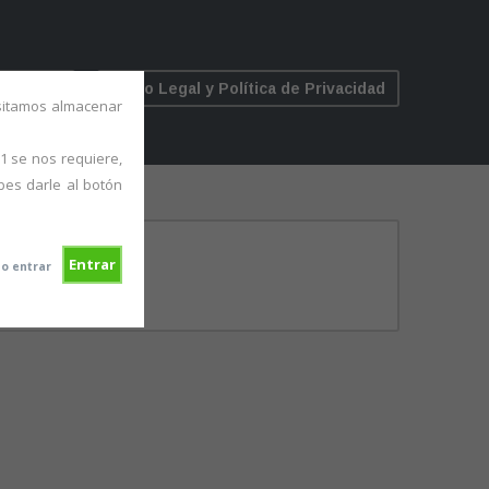
ÍCULOS
Aviso Legal y Política de Privacidad
esitamos almacenar
1 se nos requiere,
bes darle al botón
Entrar
o entrar