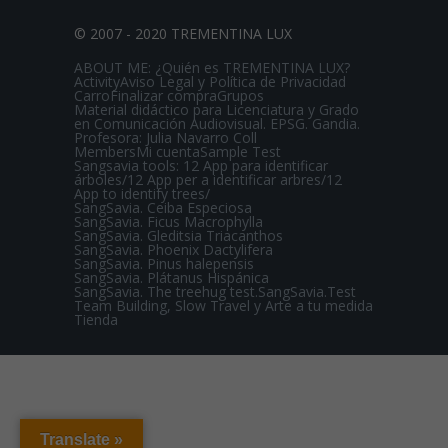
© 2007 - 2020 TREMENTINA LUX
ABOUT ME: ¿Quién es TREMENTINA LUX?
Activity
Aviso Legal y Política de Privacidad
Carro
Finalizar compra
Grupos
Material didáctico para Licenciatura y Grado
en Comunicación Audiovisual. EPSG. Gandia.
Profesora: Julia Navarro Coll
Members
Mi cuenta
Sample Test
Sangsavia tools: 12 App para identificar
árboles/12 App per a identificar arbres/12
App to identify trees/
SangSavia. Ceiba Especiosa
SangSavia. Ficus Macrophylla
SangSavia. Gleditsia Triacanthos
SangSavia. Phoenix Dactylifera
SangSavia. Pinus halepensis
SangSavia. Plátanus Hispánica
SangSavia. The treehug test.
SangSavia.Test
Team Building, Slow Travel y Arte a tu medida
Tienda
Translate »