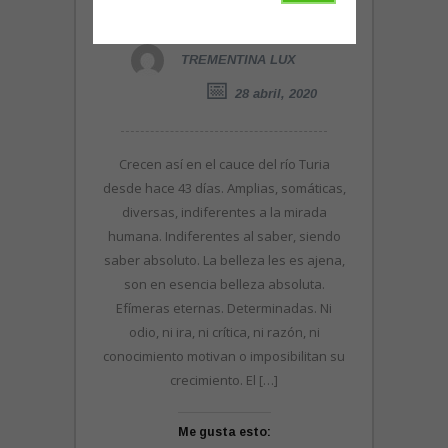
(Tanto que aprender…)
TREMENTINA LUX
28 abril, 2020
Crecen así en el cauce del río Turia
desde hace 43 días. Amplias, somáticas,
diversas, indiferentes a la mirada
humana. Indiferentes al saber, siendo
saber absoluto. La belleza les es ajena,
son en esencia belleza absoluta.
Efímeras eternas. Determinadas. Ni
odio, ni ira, ni crítica, ni razón, ni
conocimiento motivan o imposibilitan su
crecimiento. El […]
Me gusta esto: