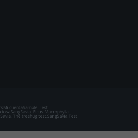
rs
Mi cuenta
Sample Test
ciosa
SangSavia. Ficus Macrophylla
Savia. The treehug test.
SangSavia.Test