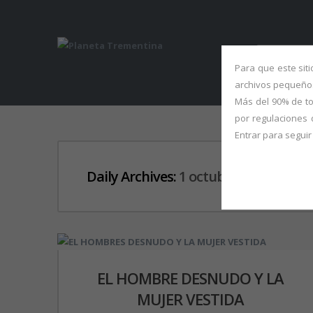
ABOUT 
Para que este sit
archivos pequeños
Más del 90% de to
por regulaciones 
Entrar para segui
Daily Archives:
1 octubre, 2010
EL HOMBRE DESNUDO Y LA
MUJER VESTIDA