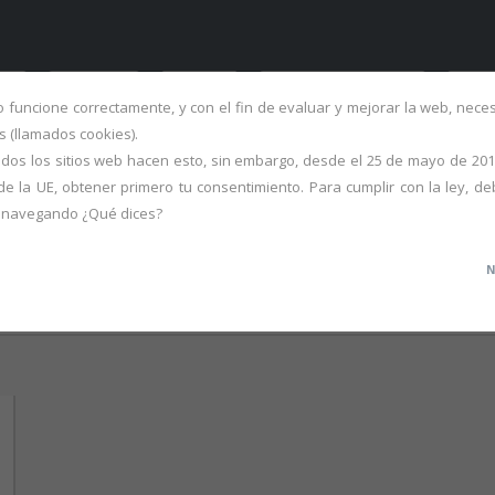
ME
FALLAS
OBRA
PORTFOLIO S.XX
ART
io funcione correctamente, y con el fin de evaluar y mejorar la web, nec
 (llamados cookies).
dos los sitios web hacen esto, sin embargo, desde el 25 de mayo de 201
de la UE, obtener primero tu consentimiento. Para cumplir con la ley, de
r navegando ¿Qué dices?
N