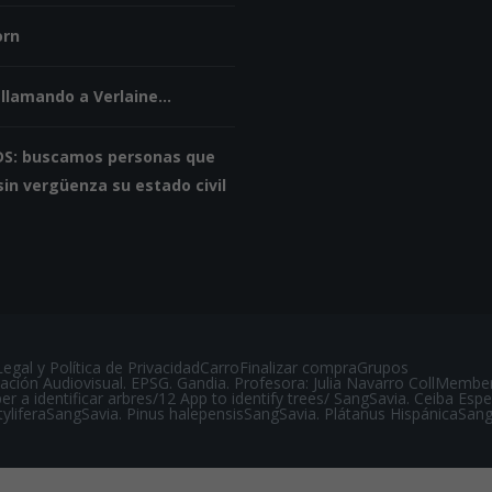
orn
llamando a Verlaine...
S: buscamos personas que
in vergüenza su estado civil
egal y Política de Privacidad
Carro
Finalizar compra
Grupos
ción Audiovisual. EPSG. Gandia. Profesora: Julia Navarro Coll
Membe
er a identificar arbres/12 App to identify trees/
SangSavia. Ceiba Espe
ylifera
SangSavia. Pinus halepensis
SangSavia. Plátanus Hispánica
Sang