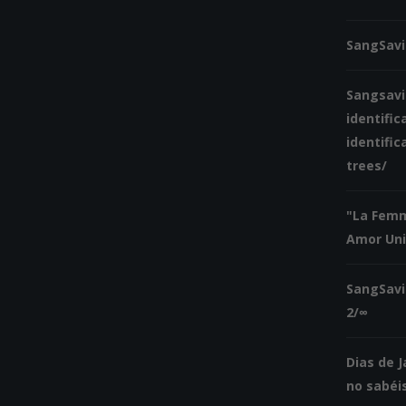
SangSavi
Sangsavi
identific
identific
trees/
"La Femm
Amor Univ
SangSavi
2/∞
Dias de J
no sabéis