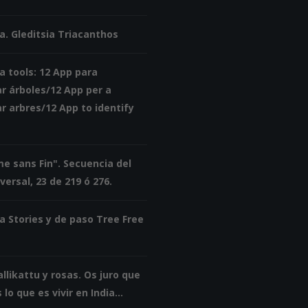
a. Gleditsia Triacanthos
a tools: 12 App para
ar árboles/12 App per a
ar arbres/12 App to identify
e sans Fin". Secuencia del
ersal, 23 de 219 ó 276.
a Stories y de paso Tree Free
allikattu y rosas. Os juro que
 lo que es vivir en India...