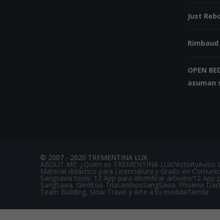
Just Reb
Rimbaud 
OPEN BED
asuman s
© 2007 - 2020 TREMENTINA LUX
ABOUT ME: ¿Quién es TREMENTINA LUX?
Activity
Aviso L
Material didáctico para Licenciatura y Grado en Comunica
Sangsavia tools: 12 App para identificar árboles/12 App p
SangSavia. Gleditsia Triacanthos
SangSavia. Phoenix Dact
Team Building, Slow Travel y Arte a tu medida
Tienda