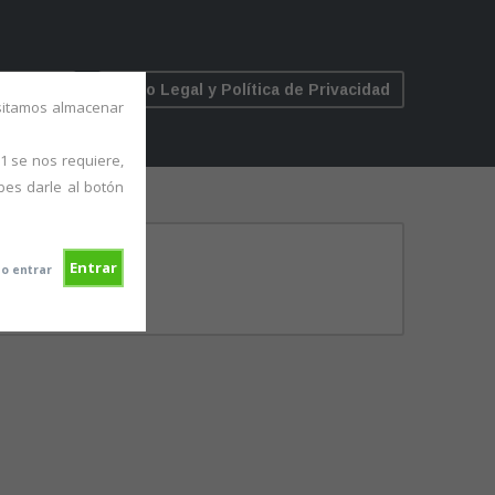
ÍCULOS
Aviso Legal y Política de Privacidad
esitamos almacenar
1 se nos requiere,
bes darle al botón
Entrar
o entrar