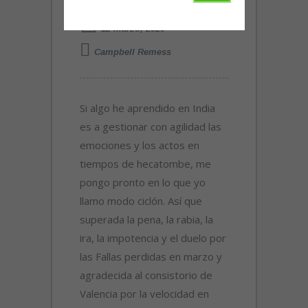
TREMENTINA LUX
12 marzo, 2020
Campbell Remess
Si algo he aprendido en India
es a gestionar con agilidad las
emociones y los actos en
tiempos de hecatombe, me
pongo pronto en lo que yo
llamo modo ciclón. Así que
superada la pena, la rabia, la
ira, la impotencia y el duelo por
las Fallas perdidas en marzo y
agradecida al consistorio de
Valencia por la velocidad en