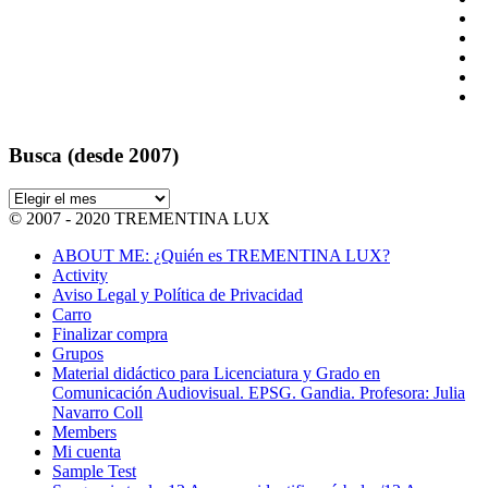
Busca (desde 2007)
Busca
(desde
© 2007 - 2020 TREMENTINA LUX
2007)
ABOUT ME: ¿Quién es TREMENTINA LUX?
Activity
Aviso Legal y Política de Privacidad
Carro
Finalizar compra
Grupos
Material didáctico para Licenciatura y Grado en
Comunicación Audiovisual. EPSG. Gandia. Profesora: Julia
Navarro Coll
Members
Mi cuenta
Sample Test