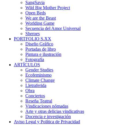
SangSavia
Wild Big Mother Project
Open Beds
We are the Beast
Worlding Game
Secuencia del Amor Universal
Sheroes
PORTFOLIO S.XX
Diseño Gráfico
Portadas de libro
Pintura e ilustración
Fotografía
ARTÍCULOS
Gender Studies
Ecofeminismo
Climate Change
Lletraferida
Obra
Conciertos
Reseña Teatral
Vindicaciones nómadas
Arte y otras delicias vindicativas
Docencia e investigación
Aviso Legal y Política de Privacidad