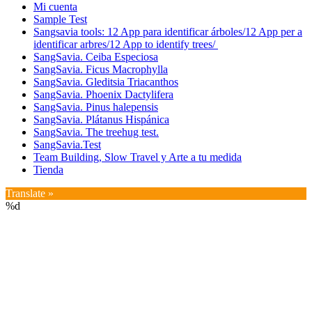
Mi cuenta
Sample Test
Sangsavia tools: 12 App para identificar árboles/12 App per a
identificar arbres/12 App to identify trees/
SangSavia. Ceiba Especiosa
SangSavia. Ficus Macrophylla
SangSavia. Gleditsia Triacanthos
SangSavia. Phoenix Dactylifera
SangSavia. Pinus halepensis
SangSavia. Plátanus Hispánica
SangSavia. The treehug test.
SangSavia.Test
Team Building, Slow Travel y Arte a tu medida
Tienda
Translate »
%d