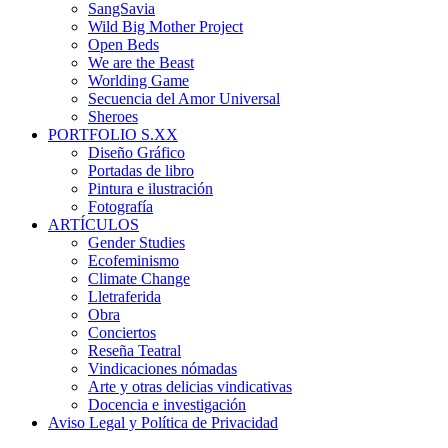
SangSavia
Wild Big Mother Project
Open Beds
We are the Beast
Worlding Game
Secuencia del Amor Universal
Sheroes
PORTFOLIO S.XX
Diseño Gráfico
Portadas de libro
Pintura e ilustración
Fotografía
ARTÍCULOS
Gender Studies
Ecofeminismo
Climate Change
Lletraferida
Obra
Conciertos
Reseña Teatral
Vindicaciones nómadas
Arte y otras delicias vindicativas
Docencia e investigación
Aviso Legal y Política de Privacidad