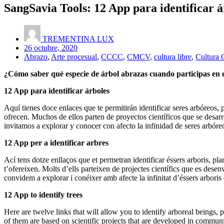
SangSavia Tools: 12 App para identificar ár
TREMENTINA LUX
26 octubre, 2020
Abrazo
,
Arte procesual
,
CCCC
,
CMCV
,
cultura libre
,
Cultura 
¿Cómo saber qué especie de árbol abrazas cuando participas en 
12 App para identificar árboles
Aquí tienes doce enlaces que te permitirán identificar seres arbóreos, 
ofrecen. Muchos de ellos parten de proyectos científicos que se desar
invitamos a explorar y conocer con afecto la infinidad de seres arbóre
12 App per a identificar arbres
Ací tens dotze enllaços que et permetran identificar éssers arboris, pla
t’ofereixen. Molts d’ells parteixen de projectes científics que es dese
convidem a explorar i conéixer amb afecte la infinitat d’éssers arboris 
12 App to identify trees
Here are twelve links that will allow you to identify arboreal beings,
of them are based on scientific projects that are developed in communi