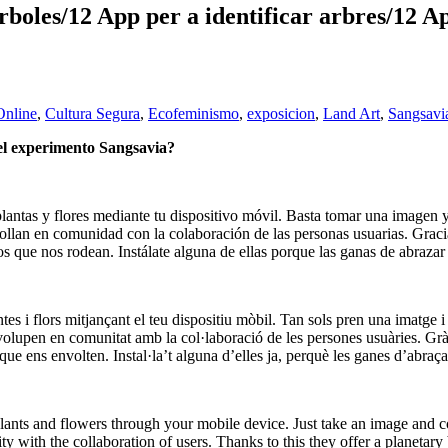
boles/12 App per a identificar arbres/12 App
Online
,
Cultura Segura
,
Ecofeminismo
,
exposicion
,
Land Art
,
Sangsavi
el experimento Sangsavia?
plantas y flores mediante tu dispositivo móvil. Basta tomar una imagen y
rollan en comunidad con la colaboración de las personas usuarias. Graci
os que nos rodean. Instálate alguna de ellas porque las ganas de abrazar 
ntes i flors mitjançant el teu dispositiu mòbil. Tan sols pren una imatge 
nvolupen en comunitat amb la col·laboració de les persones usuàries. Grà
que ens envolten. Instal·la’t alguna d’elles ja, perquè les ganes d’abraça
 plants and flowers through your mobile device. Just take an image and co
ty with the collaboration of users. Thanks to this they offer a planeta