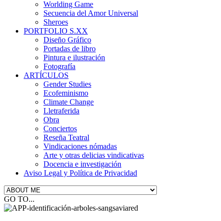
Worlding Game
Secuencia del Amor Universal
Sheroes
PORTFOLIO S.XX
Diseño Gráfico
Portadas de libro
Pintura e ilustración
Fotografía
ARTÍCULOS
Gender Studies
Ecofeminismo
Climate Change
Lletraferida
Obra
Conciertos
Reseña Teatral
Vindicaciones nómadas
Arte y otras delicias vindicativas
Docencia e investigación
Aviso Legal y Política de Privacidad
GO TO...