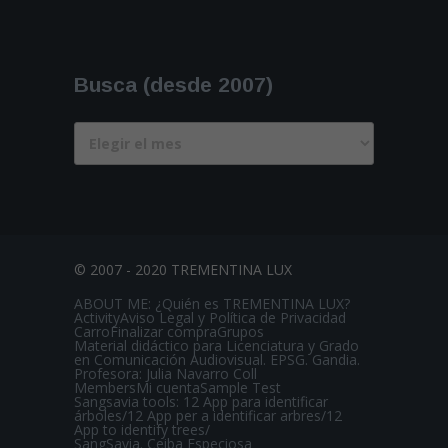
Busca (desde 2007)
Busca
(desde
2007)
© 2007 - 2020 TREMENTINA LUX
ABOUT ME: ¿Quién es TREMENTINA LUX?
Activity
Aviso Legal y Política de Privacidad
Carro
Finalizar compra
Grupos
Material didáctico para Licenciatura y Grado
en Comunicación Audiovisual. EPSG. Gandia.
Profesora: Julia Navarro Coll
Members
Mi cuenta
Sample Test
Sangsavia tools: 12 App para identificar
árboles/12 App per a identificar arbres/12
App to identify trees/
SangSavia. Ceiba Especiosa