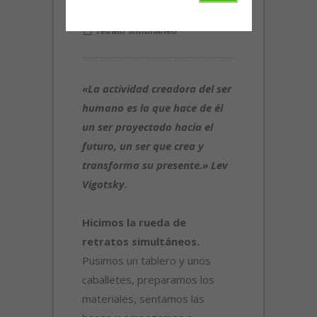
11 noviembre, 2014
retrato simultáneo
«La actividad creadora del ser
humano es la que hace de él
un ser proyectado hacia el
futuro, un ser que crea y
transforma su presente.» Lev
Vigotsky.
Hicimos la rueda de
retratos simultáneos.
Pusimos un tablero y unos
caballetes, preparamos los
materiales, sentamos las