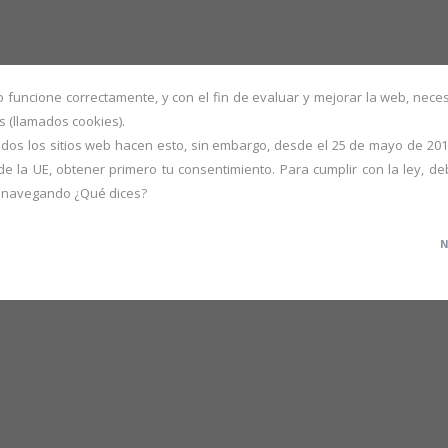
ME
FALLAS
OBRA
PORTFOLIO S.XX
ART
io funcione correctamente, y con el fin de evaluar y mejorar la web, nec
 (llamados cookies).
dos los sitios web hacen esto, sin embargo, desde el 25 de mayo de 201
de la UE, obtener primero tu consentimiento. Para cumplir con la ley, de
r navegando ¿Qué dices?
ai.
N
MAGIC ALPHABETICAL STAIRS