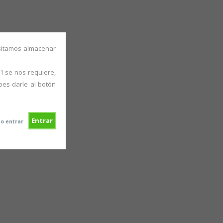
ÍCULOS
Aviso Legal y Política de Privacidad
esitamos almacenar
1 se nos requiere,
bes darle al botón
Entrar
0
o entrar