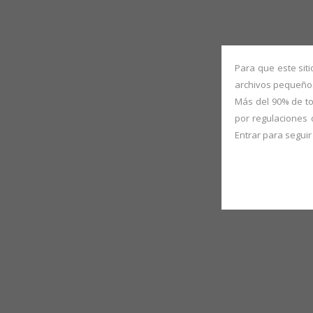
ABOUT 
Para que este sit
archivos pequeños
Más del 90% de to
por regulaciones 
Entrar para segui
Educational Painting Projects at Injambakkam School, Chenn