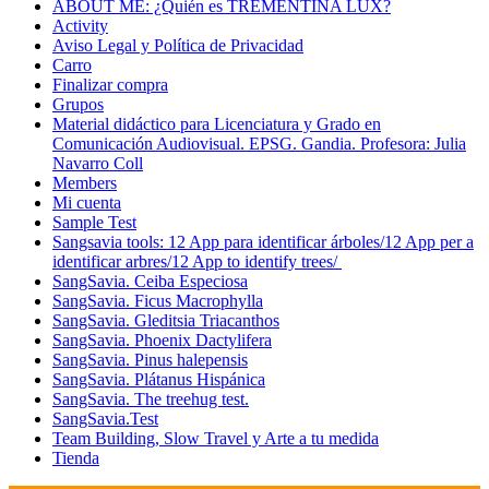
ABOUT ME: ¿Quién es TREMENTINA LUX?
Activity
Aviso Legal y Política de Privacidad
Carro
Finalizar compra
Grupos
Material didáctico para Licenciatura y Grado en
Comunicación Audiovisual. EPSG. Gandia. Profesora: Julia
Navarro Coll
Members
Mi cuenta
Sample Test
Sangsavia tools: 12 App para identificar árboles/12 App per a
identificar arbres/12 App to identify trees/
SangSavia. Ceiba Especiosa
SangSavia. Ficus Macrophylla
SangSavia. Gleditsia Triacanthos
SangSavia. Phoenix Dactylifera
SangSavia. Pinus halepensis
SangSavia. Plátanus Hispánica
SangSavia. The treehug test.
SangSavia.Test
Team Building, Slow Travel y Arte a tu medida
Tienda