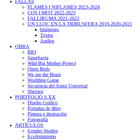
FALLAS
FLAMES I NIFLAMES 2023-2024
COS I MOT 2022-2023
FALLIRUMA 2021-2022
UN LLOC EN LA TRIBUSFERA 2019-2020-2021
Imágenes
Textos
Audios
OBRA
BIO
SangSavia
Wild Big Mother Project
Open Beds
We are the Beast
Worlding Game
Secuencia del Amor Universal
Sheroes
PORTFOLIO S.XX
Diseño Gráfico
Portadas de libro
Pintura e ilustración
Fotografía
ARTÍCULOS
Gender Studies
Ecofeminismo