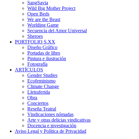
SangSavia
Wild Big Mother Project
Open Beds
We are the Beast
Worlding Game
Secuencia del Amor Universal
Sheroes
PORTFOLIO S.XX
Diseño Gráfico
Portadas de libro
Pintura e ilustración
Fotografía
ARTÍCULOS
Gender Studies
Ecofeminismo
Climate Change
Lletraferida
Obra
Conciertos
Reseña Teatral
Vindicaciones nómadas
Arte y otras delicias vindicativas
Docencia e investigación
Aviso Legal y Política de Privacidad