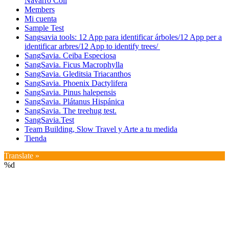
Navarro Coll
Members
Mi cuenta
Sample Test
Sangsavia tools: 12 App para identificar árboles/12 App per a
identificar arbres/12 App to identify trees/
SangSavia. Ceiba Especiosa
SangSavia. Ficus Macrophylla
SangSavia. Gleditsia Triacanthos
SangSavia. Phoenix Dactylifera
SangSavia. Pinus halepensis
SangSavia. Plátanus Hispánica
SangSavia. The treehug test.
SangSavia.Test
Team Building, Slow Travel y Arte a tu medida
Tienda
Translate »
%d