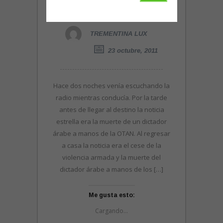
vídeo…
TREMENTINA LUX
23 octubre, 2011
Hace dos noches venía escuchando la
radio mientras conducía. Por la tarde
antes de llegar al destino la noticia
estrella era la muerte de un dictador
árabe a manos de la OTAN. Al regresar
a casa la noticia era el cese de la
violencia armada y la muerte del
dictador árabe a manos de los […]
Me gusta esto:
Cargando...