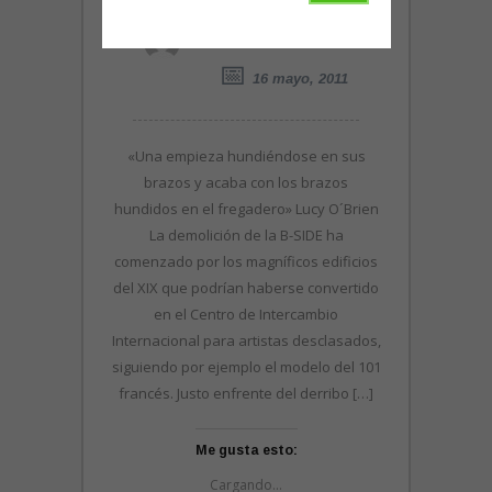
TREMENTINA LUX
16 mayo, 2011
«Una empieza hundiéndose en sus
brazos y acaba con los brazos
hundidos en el fregadero» Lucy O´Brien
La demolición de la B-SIDE ha
comenzado por los magníficos edificios
del XIX que podrían haberse convertido
en el Centro de Intercambio
Internacional para artistas desclasados,
siguiendo por ejemplo el modelo del 101
francés. Justo enfrente del derribo […]
Me gusta esto:
Cargando...