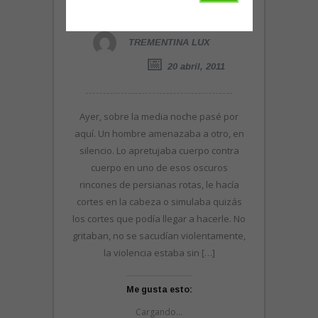
ciclo del cemento
TREMENTINA LUX
20 abril, 2011
Ayer, sobre la media noche pasé por
aquí. Un hombre amenazaba a otro, en
silencio. Lo apretujaba cuerpo contra
cuerpo en uno de esos oscuros
rincones de persianas rotas, le hacía
cortes en la cabeza o simulaba quizás
los cortes que podía llegar a hacerle. No
gritaban, no se sacudían violentamente,
la violencia estaba sin […]
Me gusta esto:
Cargando...