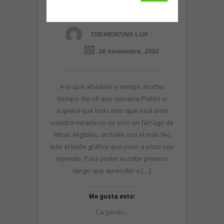
poesía…
TREMENTINA LUX
26 noviembre, 2010
A lo que añadiría: y tiempo, mucho
tiempo. No sé que opinaría Platón si
supiera que todo esto que está ante
vuestra mirada no es sino un fárrago de
letras ilegibles, un baile con el más feo
trás el telón gráfico que poco a poco voy
tejiendo. Para poder escribir primero
tengo que aprender a […]
Me gusta esto:
Cargando...