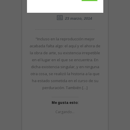
TREMENTINA LUX
23 marzo, 2014
“Incluso en la reproducción mejor
acabada falta algo: el aquí y el ahora de
la obra de arte, su existencia irrepetible
en el lugar en el que se encuentra. En
dicha existencia singular, y en ninguna
otra cosa, se realizó la historia a la que
ha estado sometida en el curso de su
perduración. También […]
Me gusta esto:
Cargando...