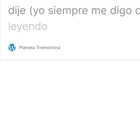
dije (yo siempre me digo
La
leyendo
suspensión
de
las
Planeta Trementina
Fallas
como
síntoma
de
la
barbarie
que
se
avecina