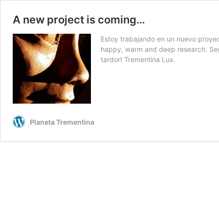
A new project is coming…
Estoy trabajando en un nuevo proyect
happy, warm and deep research. Seg
tardor! Trementina Lux.
Planeta Trementina