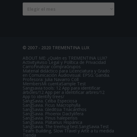
Busca
(desde
2007)
© 2007 - 2020 TREMENTINA LUX
ABOUT ME: ¿Quién es TREMENTINA LUX?
Activity
Aviso Legal y Política de Privacidad
Carro
Finalizar compra
Grupos
Material didáctico para Licenciatura y Grado
en Comunicación Audiovisual. EPSG. Gandia.
Profesora: Julia Navarro Coll
Members
Mi cuenta
Sample Test
Sangsavia tools: 12 App para identificar
árboles/12 App per a identificar arbres/12
App to identify trees/
SangSavia. Ceiba Especiosa
SangSavia. Ficus Macrophylla
SangSavia. Gleditsia Triacanthos
SangSavia. Phoenix Dactylifera
SangSavia. Pinus halepensis
SangSavia. Plátanus Hispánica
SangSavia. The treehug test.
SangSavia.Test
Team Building, Slow Travel y Arte a tu medida
Tienda