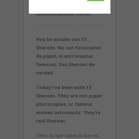
,
OPENBEDS
,
openbedschallenge
Sheroes
Hoy he estado con 13
Sheroes. No son fotocopias
de papel, ni astronautas
famosas. Son Sheroes de
verdad.
Today I’ve been with 13
Sheroes. They are not paper
photocopies, or famous
women astronauts. They’re
real Sheroes.
Dime, tu que sabes lo que es